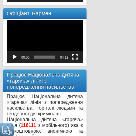
Офіціант. Бармен
Відеопрогравач
00:00
04:12
Працює Національна дитяча
«гаряча» лінія з
попередження насильства
Працює Національна дитяча
«гаряча» лінія з попередження
насильства, торгівлі людьми та
гендерної дискримінації.
Національна дитяча «гаряча»
лінія (
116111
з мобільного) яка є
безкоштовною, анонімною та