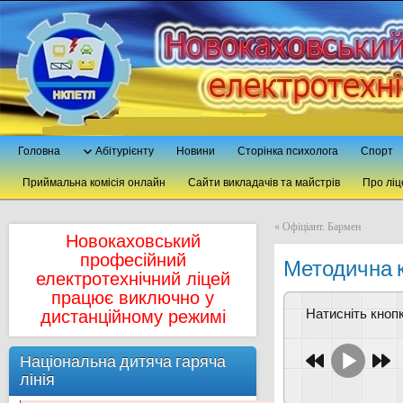
Головна
Абітурієнту
Новини
Сторінка психолога
Спорт
Приймальна комісія онлайн
Сайти викладачів та майстрів
Про ліц
«
Офіціант. Бармен
Новокаховський
професійний
Методична к
електротехнічний ліцей
працює виключно у
Натисніть кно
дистанційному режимі
Національна дитяча гаряча
лінія