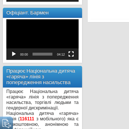
Офіціант. Бармен
Відеопрогравач
00:00
04:12
Працює Національна дитяча
«гаряча» лінія з
попередження насильства
Працює Національна дитяча
«гаряча» лінія з попередження
насильства, торгівлі людьми та
гендерної дискримінації.
Національна дитяча «гаряча»
лінія (
116111
з мобільного) яка є
безкоштовною, анонімною та