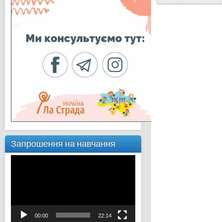
Запрошення на навчання
Відеопрогравач
00:00
22:14