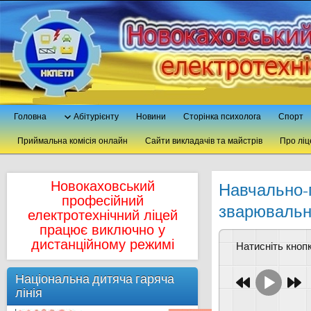
Головна
Абітурієнту
Новини
Сторінка психолога
Спорт
Приймальна комісія онлайн
Сайти викладачів та майстрів
Про ліц
Новокаховський
Навчально-п
професійний
зварювальни
електротехнічний ліцей
працює виключно у
дистанційному режимі
Натисніть кно
Національна дитяча гаряча
лінія