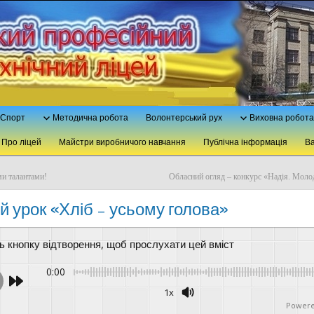
Спорт
Методична робота
Волонтерський рух
Виховна робота
Про ліцей
Майстри виробничого навчання
Публічна інформація
Ва
и талантами!
Обласний огляд – конкурс «Надія. Молод
й урок «Хліб – усьому голова»
ть кнопку відтворення, щоб прослухати цей вміст
0:00
1x
Powere