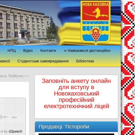
НПЦ
Відео
Контакти
Навчаємося дистанційно
кансії
Студентське самоврядування
Бібліотека
ість. Майбутнє.»
»
Заповніть анкету онлайн
для вступу в
Новокаховський
професійний
електротехнічний ліцей
-:--
Продавці. Тістороби
d By
GSpeech