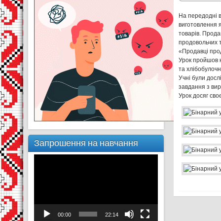
На передодні в
виготовлення я
товарів. Прода
продовольчих т
«Продавці прод
Урок пройшов н
та хлібобулочн
Учні були досл
завдання з вир
Урок досяг сво
Запрошення на навчання
Відеопрогравач
00:00
22:14