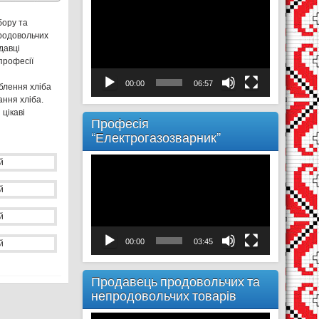
Відеопрогравач
бору та
продовольчих
давці
професії
00:00
06:57
облення хліба
ання хліба.
цікаві
Професія
“Електрогазозварник”
Відеопрогравач
00:00
03:45
Продавець продовольчих та
непродовольчих товарів
Відеопрогравач