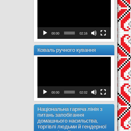
00:00
02:16
Коваль ручного кування
Відеопрогравач
00:00
02:02
Національна гаряча лінія з
питань запобігання
домашнього насильства,
торгівлі людьми й гендерної