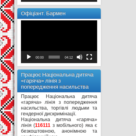
Офіціант. Бармен
Відеопрогравач
00:00
04:12
Працює Національна дитяча
«гаряча» лінія з
попередження насильства
Працює Національна дитяча
«гаряча» лінія з попередження
насильства, торгівлі людьми та
гендерної дискримінації.
Національна дитяча «гаряча»
лінія (
116111
з мобільного) яка є
безкоштовною, анонімною та