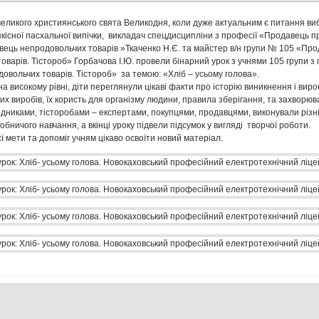
еликого християнського свята Великодня, коли дуже актуальним є питання ви
кісної пасхальної випічки, викладач спецдисципліни з професії «Продавець 
вець непродовольчих товарів »Ткаченко Н.Є. та майстер в/н групи № 105 «Про
оварів. Тістороб» Горбачова І.Ю. провели бінарний урок з учнями 105 групи з 
овольчих товарів. Тістороб» за темою: «Хліб – усьому голова».
а високому рівні, діти переглянули цікаві факти про історію виникнення і вир
их виробів, їх користь для організму людини, правила зберігання, та захворюв
ідниками, тісторобами – експертами, покупцями, продавцями, виконували різні 
обничого навчання, а вкінці уроку підвели підсумок у вигляді творчої роботи.
єї мети та допоміг учням цікаво освоїти новий матеріал.