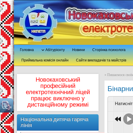
Головна
Абітурієнту
Новини
Сторінка психолога
Приймальна комісія онлайн
Сайти викладачів та майстрів
«
Пишаємося своїм
Новокаховський
професійний
Бінарни
електротехнічний ліцей
працює виключно у
Натисні
дистанційному режимі
Національна дитяча гаряча
лінія