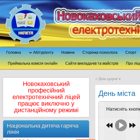
Головна
Абітурієнту
Новини
Сторінка психолога
Спорт
Приймальна комісія онлайн
Сайти викладачів та майстрів
Про ліц
«
День здоров’я
Новокаховський
професійний
День міста
електротехнічний ліцей
працює виключно у
Натисніть кно
дистанційному режимі
Національна дитяча гаряча
лінія