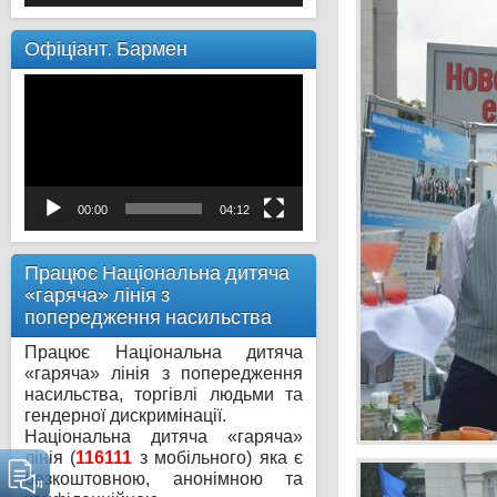
Офіціант. Бармен
Відеопрогравач
00:00
04:12
Працює Національна дитяча
«гаряча» лінія з
попередження насильства
Працює Національна дитяча
«гаряча» лінія з попередження
насильства, торгівлі людьми та
гендерної дискримінації.
Національна дитяча «гаряча»
лінія (
116111
з мобільного) яка є
безкоштовною, анонімною та