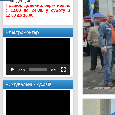
конфіденційною.
Працює щоденно, окрім неділі,
з 12.00 до 24.00, у суботу з
12.00 до 16.00.
Електромонтер
Відеопрогравач
00:00
03:11
Рихтувальник кузовів
Відеопрогравач