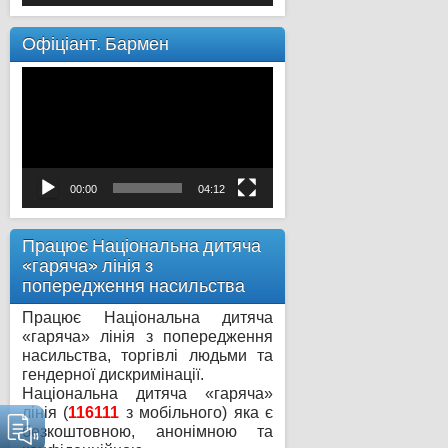
Офіціант. Бармен
Відеопрогравач
00:00
04:12
Працює Національна дитяча
«гаряча» лінія з
попередження насильства
Працює Національна дитяча
«гаряча» лінія з попередження
насильства, торгівлі людьми та
гендерної дискримінації.
Національна дитяча «гаряча»
лінія (
116111
з мобільного) яка є
безкоштовною, анонімною та