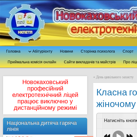
Головна
Абітурієнту
Новини
Сторінка психолога
Спорт
Приймальна комісія онлайн
Сайти викладачів та майстрів
Про ліц
«
День цивільного захисту
Новокаховський
професійний
Класна г
електротехнічний ліцей
працює виключно у
жіночому
дистанційному режимі
Натисніть кно
Національна дитяча гаряча
лінія