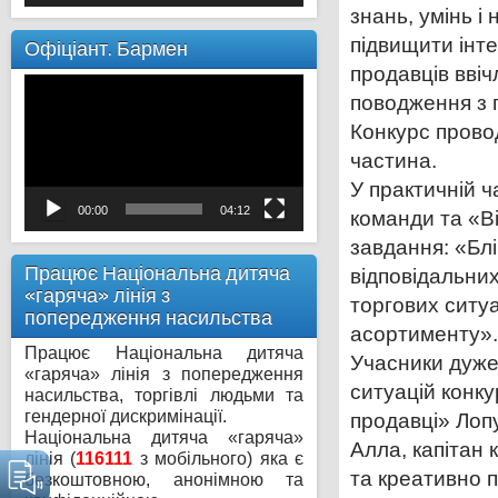
знань, умінь і
підвищити інте
Офіціант. Бармен
продавців ввіч
Відеопрогравач
поводження з 
Конкурс прово
частина.
У практичній 
00:00
04:12
команди та «В
завдання: «Блі
Працює Національна дитяча
відповідальни
«гаряча» лінія з
торгових ситу
попередження насильства
асортименту».
Працює Національна дитяча
Учасники дуже
«гаряча» лінія з попередження
ситуацій конк
насильства, торгівлі людьми та
гендерної дискримінації.
продавці» Лоп
Національна дитяча «гаряча»
Алла, капітан 
лінія (
116111
з мобільного) яка є
та креативно 
безкоштовною, анонімною та