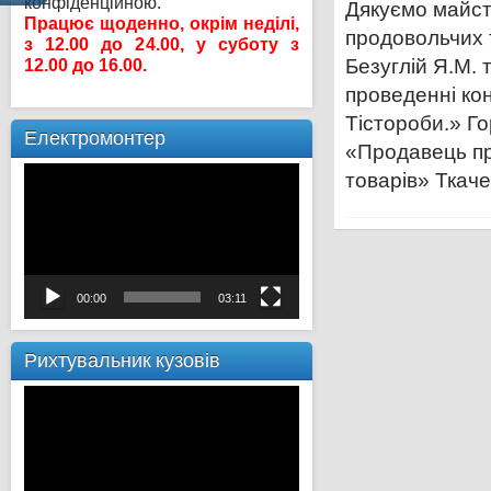
конфіденційною.
Дякуємо майст
Працює щоденно, окрім неділі,
продовольчих 
з 12.00 до 24.00, у суботу з
Безуглій Я.М. 
12.00 до 16.00.
проведенні ко
Тістороби.» Го
Електромонтер
«Продавець пр
Відеопрогравач
товарів» Ткаче
00:00
03:11
Рихтувальник кузовів
Відеопрогравач