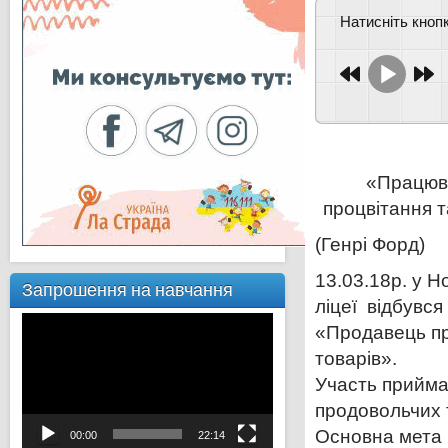
Натисніть кно
«Працюва
процвітання т
(Генрі Форд)
13.03.18р. у 
Запрошення на навчання
ліцеї відбувся
Відеопрогравач
«Продавець пр
товарів».
Участь прийма
продовольчих 
Основна мета 
00:00
22:14