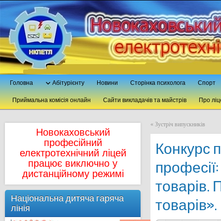
Головна
Абітурієнту
Новини
Сторінка психолога
Спорт
Приймальна комісія онлайн
Сайти викладачів та майстрів
Про ліц
«
Зустріч випускників
Новокаховський
професійний
Конкурс 
електротехнічний ліцей
працює виключно у
професії
дистанційному режимі
товарів.
Національна дитяча гаряча
товарів».
лінія