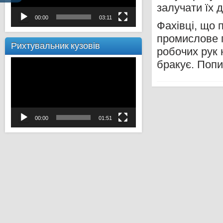
залучати їх 
00:00
03:11
Фахівці, що 
промислове п
Рихтувальник кузовів
робочих рук
Відеопрогравач
бракує. Попи
00:00
01:51