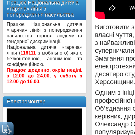
Працює Національна дитяча
«гаряча» лінія з
попередження насильства
Працює Національна дитяча
Виготовити з
«гаряча» лінія з попередження
власні чуття
насильства, торгівлі людьми та
з найважливі
гендерної дискримінації.
Національна дитяча «гаряча»
суперничали 
лінія (
116111
з мобільного) яка є
Змагання про
безкоштовною, анонімною та
конфіденційною.
електротехні
Працює щоденно, окрім неділі,
десятеро сту
з 12.00 до 24.00, у суботу з
Херсонщини
12.00 до 16.00.
Одним з ініц
професійної 
Електромонтер
Об’єднання о
Відеопрогравач
керівник, ди
Олександр О
популяризува