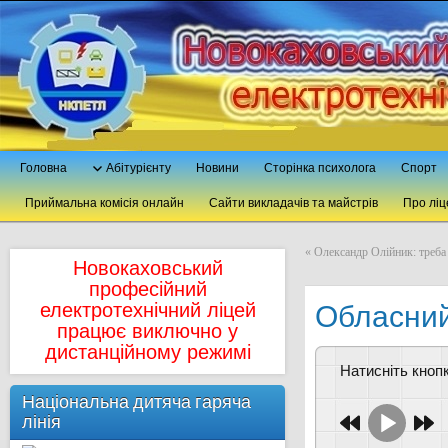
Головна
Абітурієнту
Новини
Сторінка психолога
Спорт
Приймальна комісія онлайн
Сайти викладачів та майстрів
Про ліц
«
Олександр Олійник: треба 
Новокаховський
професійний
Обласний
електротехнічний ліцей
працює виключно у
дистанційному режимі
Натисніть кно
Національна дитяча гаряча
лінія