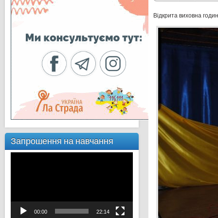
Відкрита виховна годи
Запрошення на навчання
Відеопрогравач
00:00
22:14