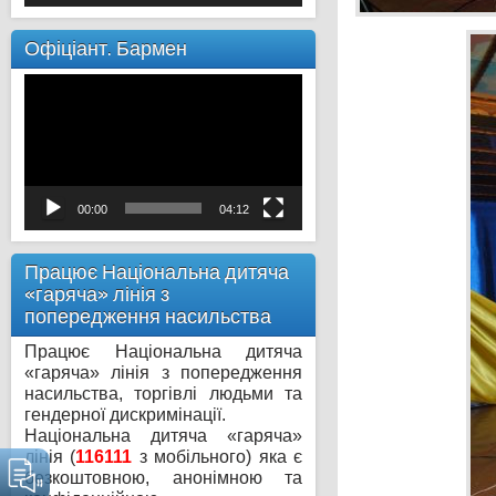
Офіціант. Бармен
Відеопрогравач
00:00
04:12
Працює Національна дитяча
«гаряча» лінія з
попередження насильства
Працює Національна дитяча
«гаряча» лінія з попередження
насильства, торгівлі людьми та
гендерної дискримінації.
Національна дитяча «гаряча»
лінія (
116111
з мобільного) яка є
безкоштовною, анонімною та