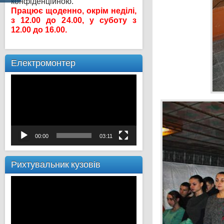
конфіденційною.
Працює щоденно, окрім неділі,
з 12.00 до 24.00, у суботу з
12.00 до 16.00.
Електромонтер
Відеопрогравач
00:00
03:11
Рихтувальник кузовів
Відеопрогравач