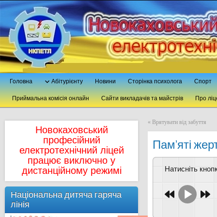
Головна
Абітурієнту
Новини
Сторінка психолога
Спорт
Приймальна комісія онлайн
Сайти викладачів та майстрів
Про ліц
«
Врятувати від забуття
Новокаховський
професійний
Пам’яті жер
електротехнічний ліцей
працює виключно у
Натисніть кно
дистанційному режимі
Національна дитяча гаряча
лінія