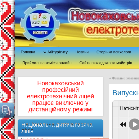
Головна
Абітурієнту
Новини
Сторінка психолога
Приймальна комісія онлайн
Сайти викладачів та майстрів
«
Фінальні змагання
Новокаховський
професійний
Випускн
електротехнічний ліцей
працює виключно у
Натисні
дистанційному режимі
Національна дитяча гаряча
лінія