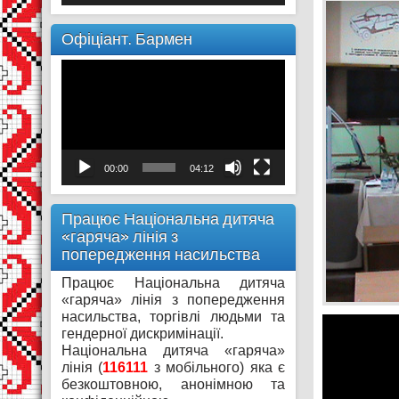
Офіціант. Бармен
Відеопрогравач
00:00
04:12
Працює Національна дитяча
«гаряча» лінія з
попередження насильства
Працює Національна дитяча
«гаряча» лінія з попередження
насильства, торгівлі людьми та
гендерної дискримінації.
Національна дитяча «гаряча»
лінія (
116111
з мобільного) яка є
безкоштовною, анонімною та