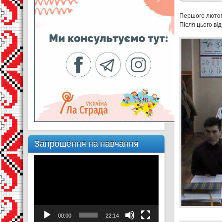
Першого лютого
Після цього від
Запрошення на навчання
Відеопрогравач
00:00
22:14