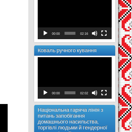
00:00
02:16
Коваль ручного кування
Відеопрогравач
00:00
02:02
Національна гаряча лінія з
питань запобігання
домашнього насильства,
торгівлі людьми й гендерної