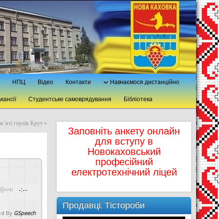
НПЦ
Відео
Контакти
Навчаємося дистанційно
кансії
Студентське самоврядування
Бібліотека
м’яті героїв Крут
»
Заповніть анкету онлайн
для вступу в
Новокаховський
професійний
електротехнічний ліцей
-:--
Продавці. Тістороби
d By
GSpeech