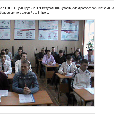
 в НКПЕТЛ учні групи 201 “Рихтувальник кузовів, електрогазозварник” захищ
булося свято в актовій залі ліцею.