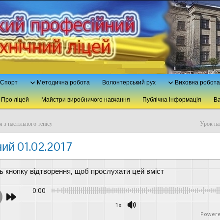
Спорт
Методична робота
Волонтерський рух
Виховна робота
Про ліцей
Майстри виробничого навчання
Публічна інформація
Ва
 з настільного тенісу
Урок па
ий 01.02.2017
ть кнопку відтворення, щоб прослухати цей вміст
0:00
1x
Powere