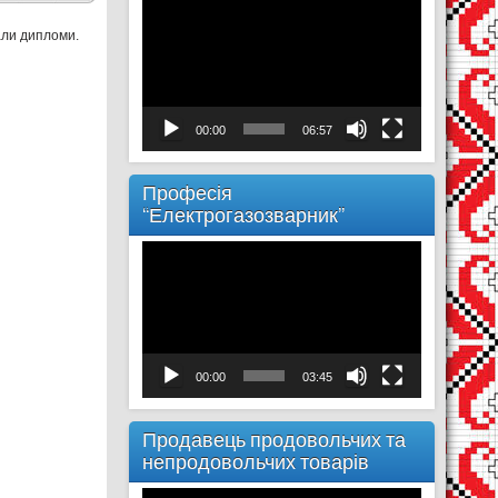
Відеопрогравач
али дипломи.
00:00
06:57
Професія
“Електрогазозварник”
Відеопрогравач
00:00
03:45
Продавець продовольчих та
непродовольчих товарів
Відеопрогравач