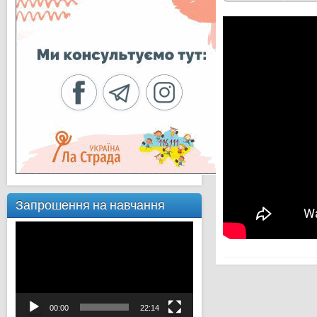
Запрошення на навчання
Відеопрогравач
00:00
22:14