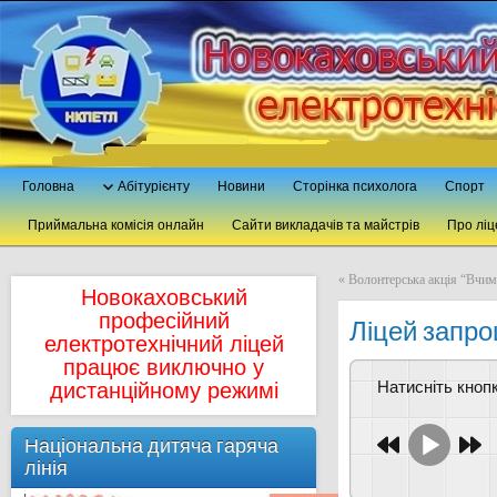
Головна
Абітурієнту
Новини
Сторінка психолога
Спорт
Приймальна комісія онлайн
Сайти викладачів та майстрів
Про ліц
«
Волонтерська акція “Вчим
Новокаховський
професійний
Ліцей запро
електротехнічний ліцей
працює виключно у
Натисніть кно
дистанційному режимі
Національна дитяча гаряча
лінія