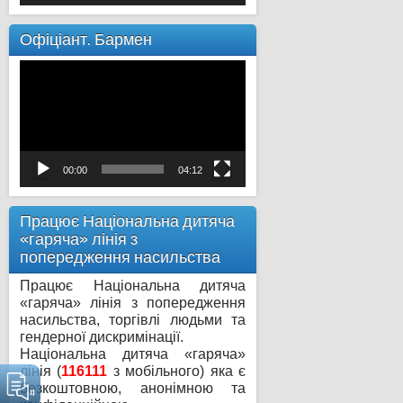
Офіціант. Бармен
Відеопрогравач
00:00
04:12
Працює Національна дитяча
«гаряча» лінія з
попередження насильства
Працює Національна дитяча
«гаряча» лінія з попередження
насильства, торгівлі людьми та
гендерної дискримінації.
Національна дитяча «гаряча»
лінія (
116111
з мобільного) яка є
безкоштовною, анонімною та