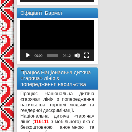
Офіціант. Бармен
Відеопрогравач
00:00
04:12
Працює Національна дитяча
«гаряча» лінія з
попередження насильства
Працює Національна дитяча
«гаряча» лінія з попередження
насильства, торгівлі людьми та
гендерної дискримінації.
Національна дитяча «гаряча»
лінія (
116111
з мобільного) яка є
безкоштовною, анонімною та