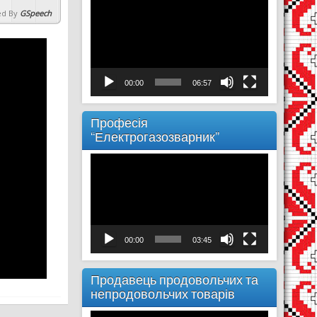
Відеопрогравач
d By
GSpeech
00:00
06:57
Професія
“Електрогазозварник”
Відеопрогравач
00:00
03:45
Продавець продовольчих та
непродовольчих товарів
Відеопрогравач