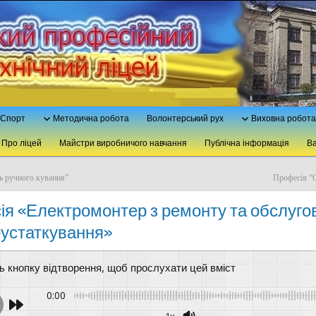
Спорт
Методична робота
Волонтерський рух
Виховна робота
Про ліцей
Майстри виробничого навчання
Публічна інформація
Ва
ь ручного кування”
Професія “О
я «Електромонтер з ремонту та обслуго
устаткування»
ть кнопку відтворення, щоб прослухати цей вміст
0:00
1x