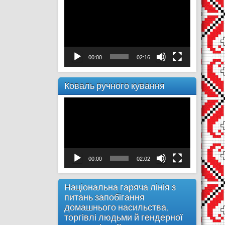
00:00
02:16
Коваль ручного кування
Відеопрогравач
00:00
02:02
Національна гаряча лінія з
питань запобігання
домашнього насильства,
торгівлі людьми й гендерної