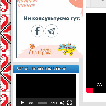
Запрошення на навчання
Відеопрогравач
00:00
22:14