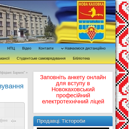
НПЦ
Відео
Контакти
Навчаємося дистанційно
кансії
Студентське самоврядування
Бібліотека
фіціант. Бармен”
»
Заповніть анкету онлайн
для вступу в
вування
Новокаховський
професійний
електротехнічний ліцей
Продавці. Тістороби
-:--