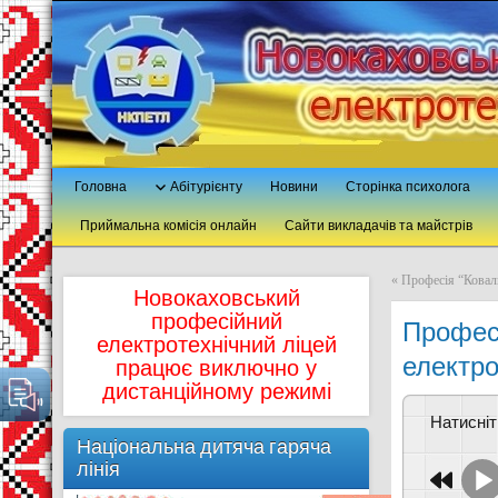
Головна
Абітурієнту
Новини
Сторінка психолога
Приймальна комісія онлайн
Сайти викладачів та майстрів
«
Професія “Ковал
Новокаховський
професійний
Професі
електротехнічний ліцей
електро
працює виключно у
дистанційному режимі
Натисні
Національна дитяча гаряча
лінія