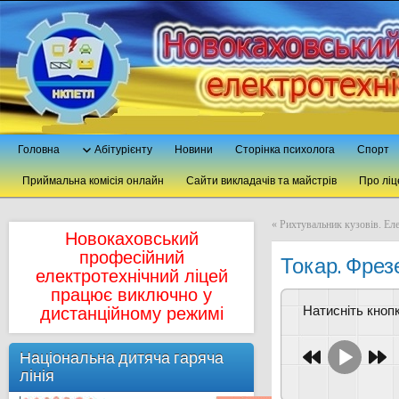
Головна
Абітурієнту
Новини
Сторінка психолога
Спорт
Приймальна комісія онлайн
Сайти викладачів та майстрів
Про ліц
«
Рихтувальник кузовів. Ел
Новокаховський
професійний
Токар. Фре
електротехнічний ліцей
працює виключно у
Натисніть кно
дистанційному режимі
Національна дитяча гаряча
лінія