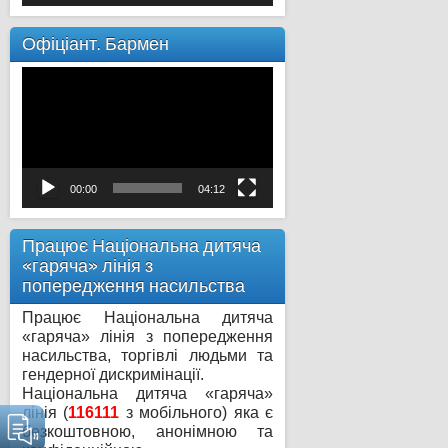
Офіціант. Бармен
Відеопрогравач
00:00
04:12
Працює Національна дитяча
«гаряча» лінія з
попередження насильства
Працює Національна дитяча
«гаряча» лінія з попередження
насильства, торгівлі людьми та
гендерної дискримінації.
Національна дитяча «гаряча»
лінія (
116111
з мобільного) яка є
безкоштовною, анонімною та