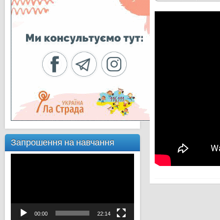
Запрошення на навчання
Відеопрогравач
00:00
22:14