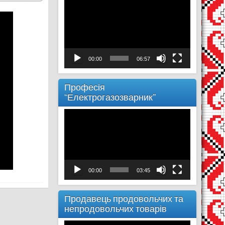
Відеопрогравач
00:00
06:57
Професія
“Електрогазозварник”
Відеопрогравач
00:00
03:45
Продавець продовольчих та
непродовольчих товарів
Відеопрогравач