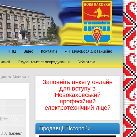
НПЦ
Відео
Контакти
Навчаємося дистанційно
кансії
Студентське самоврядування
Бібліотека
о дня св. Миколая
»
Заповніть анкету онлайн
для вступу в
Новокаховський
професійний
електротехнічний ліцей
-:--
Продавці. Тістороби
d By
GSpeech