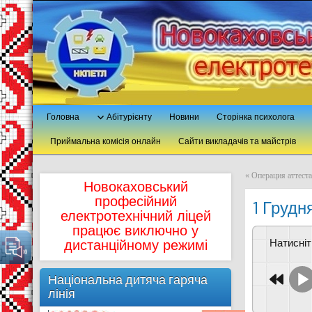
Головна
Абітурієнту
Новини
Сторінка психолога
Приймальна комісія онлайн
Сайти викладачів та майстрів
«
Операция аттест
Новокаховський
професійний
1 Грудн
електротехнічний ліцей
працює виключно у
Натисні
дистанційному режимі
Національна дитяча гаряча
лінія