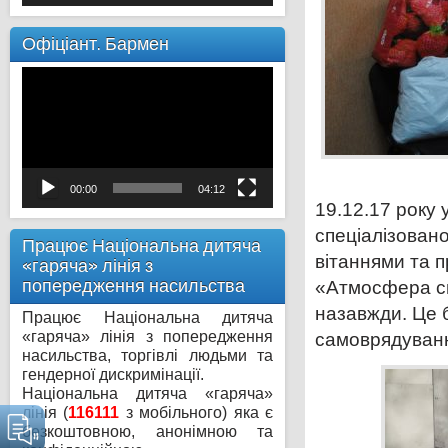
Офіціант. Бармен
Відеопрогравач
00:00
04:12
19.12.17 року 
спеціалізовано
Працює Національна дитяча
вітаннями та п
«гаряча» лінія з
попередження насильства
«Атмосфера св
назавжди. Це б
Працює Національна дитяча
«гаряча» лінія з попередження
самоврядуван
насильства, торгівлі людьми та
гендерної дискримінації.
Національна дитяча «гаряча»
лінія (
116111
з мобільного) яка є
безкоштовною, анонімною та