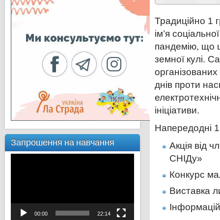
Традиційно 1 г
ім’я соціальн
пандемію, що 
земної кулі. Са
організованих 
днів проти на
електротехніч
ініціативи.
Напередодні 1 
Запрошення на навчання
Акція від 
СНІДу»
Відеопрогравач
Конкурс мал
Виставка л
Інформацій
00:00
22:14