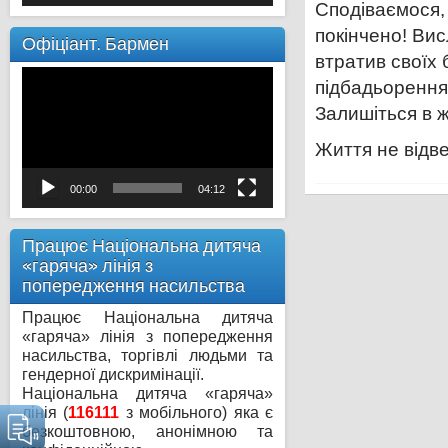
Сподіваємося,
покінчено! Вис
Офіціант. Бармен
втратив своїх 
Відеопрогравач
підбадьорення 
Залишіться в 
Життя не відв
00:00
04:12
Працює Національна дитяча
«гаряча» лінія з
попередження насильства
Працює Національна дитяча
«гаряча» лінія з попередження
насильства, торгівлі людьми та
гендерної дискримінації.
Національна дитяча «гаряча»
лінія (
116111
з мобільного) яка є
безкоштовною, анонімною та