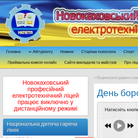
Головна
Абітурієнту
Новини
Сторінка психолога
Спорт
Приймальна комісія онлайн
Сайти викладачів та майстрів
Про ліц
«
Поцiновувачi рiдного сло
Новокаховський
професійний
День бор
електротехнічний ліцей
працює виключно у
дистанційному режимі
Натисніть кно
Національна дитяча гаряча
лінія