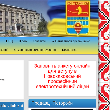
НПЦ
Відео
Контакти
Навчаємося дистанційно
кансії
Студентське самоврядування
Бібліотека
Заповніть анкету онлайн
для вступу в
Новокаховський
жете
професійний
електротехнічний ліцей
Продавці. Тістороби
stu vitchizni