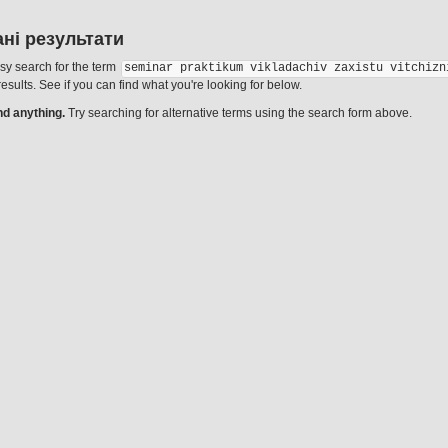
ні результати
esy search for the term
seminar praktikum vikladachiv zaxistu vitchizn
 results. See if you can find what you're looking for below.
ind anything.
Try searching for alternative terms using the search form above.