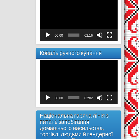
00:00
02:16
Коваль ручного кування
Відеопрогравач
00:00
02:02
Національна гаряча лінія з
питань запобігання
домашнього насильства,
торгівлі людьми й гендерної