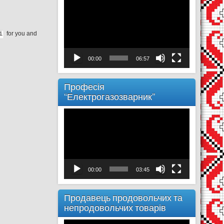
Відеопрогравач
for you and
i
00:00
06:57
Професія
“Електрогазозварник”
Відеопрогравач
00:00
03:45
Продавець продовольчих та
непродовольчих товарів
Відеопрогравач