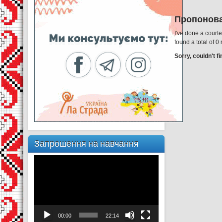
Пропонова
I've done a court
found a total of 0
Sorry, couldn't f
Запрошення на навчання
Відеопрогравач
00:00
22:14