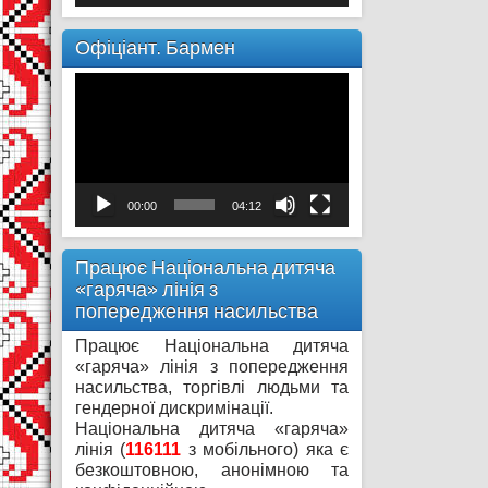
Офіціант. Бармен
Відеопрогравач
00:00
04:12
Працює Національна дитяча
«гаряча» лінія з
попередження насильства
Працює Національна дитяча
«гаряча» лінія з попередження
насильства, торгівлі людьми та
гендерної дискримінації.
Національна дитяча «гаряча»
лінія (
116111
з мобільного) яка є
безкоштовною, анонімною та